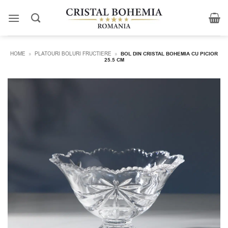
Skip
to
content
HOME
»
PLATOURI BOLURI FRUCTIERE
»
BOL DIN CRISTAL BOHEMIA CU PICIOR
25.5 CM