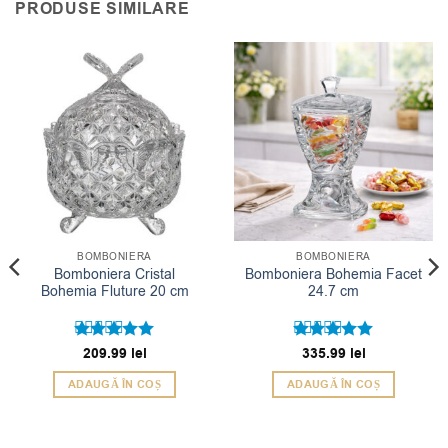
PRODUSE SIMILARE
BOMBONIERA
BOMBONIERA
Bomboniera Cristal
Bomboniera Bohemia Facet
Bohemia Fluture 20 cm
24.7 cm
Evaluat la
209.99
lei
Evaluat la
335.99
lei
5
5
din 5
din 5
ADAUGĂ ÎN COȘ
ADAUGĂ ÎN COȘ