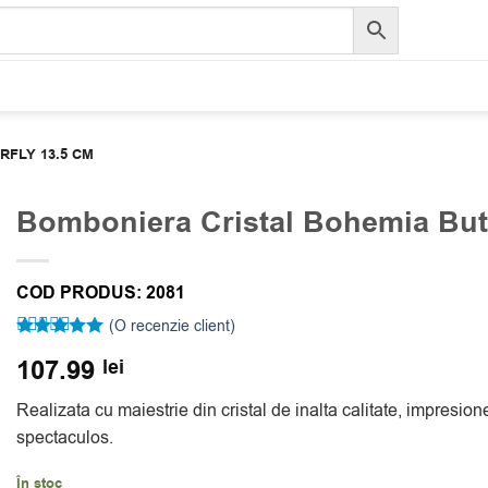
FLY 13.5 CM
Bomboniera Cristal Bohemia Butt
COD PRODUS:
2081
(O recenzie client)
Evaluat la
107.99
lei
5
din 5 pe
baza unei
singure
Realizata cu maiestrie din cristal de inalta calitate, impresion
evaluări
spectaculos.
În stoc