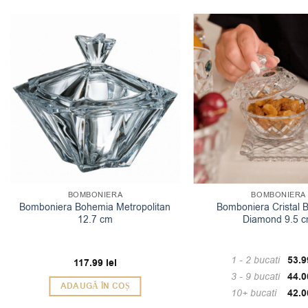
BOMBONIERA
BOMBONIERA
Bomboniera Bohemia Metropolitan
Bomboniera Cristal 
12.7 cm
Diamond 9.5 
1 - 2
bucati
53.
117.99
lei
3 - 9 bucati
44.
ADAUGĂ ÎN COȘ
10+ bucati
42.