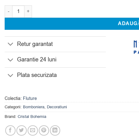
Cantitate Bomboniera Cristal Bohemia Butterfly 13.5 cm
ADAUGĂ
Retur garantat
Garantie 24 luni
Plata securizata
Colectia:
Fluture
Categorii:
Bomboniera
,
Decoratiuni
Brand:
Cristal Bohemia