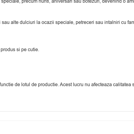
 speciale, precum nunti, aniversari sau botezuri, devenind o amin
sau alte dulciuri la ocazii speciale, petreceri sau intalniri cu fami
 produs si pe cutie.
 functie de lotul de productie. Acest lucru nu afecteaza calitate