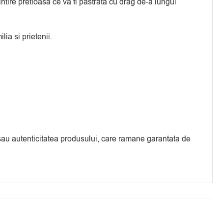
tire pretioasa ce va fi pastrata cu drag de-a lungul
lia si prietenii.
a sau autenticitatea produsului, care ramane garantata de