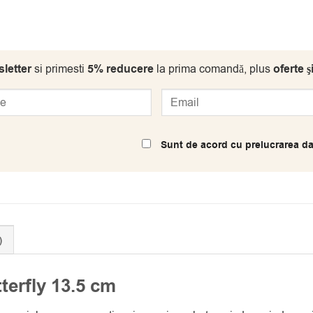
letter
si primesti
5% reducere
la prima comandă, plus
oferte ş
Sunt de acord cu prelucrarea da
)
erfly 13.5 cm