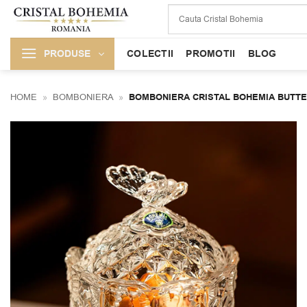
Skip
to
content
PRODUSE
COLECTII
PROMOTII
BLOG
HOME
»
BOMBONIERA
»
BOMBONIERA CRISTAL BOHEMIA BUTTER