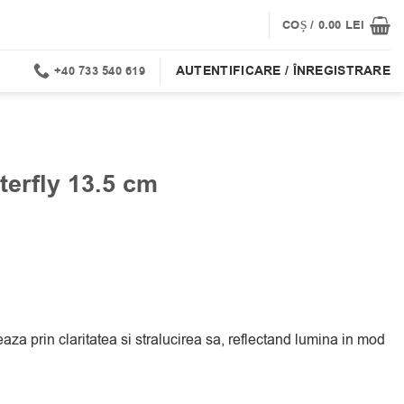
COȘ /
0.00
LEI
AUTENTIFICARE / ÎNREGISTRARE
+40 733 540 619
erfly 13.5 cm
eaza prin claritatea si stralucirea sa, reflectand lumina in mod