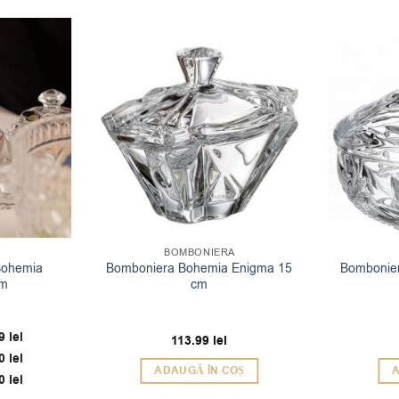
BOMBONIERA
Bohemia
Bomboniera Bohemia Enigma 15
Bombonier
cm
cm
99
lei
113.99
lei
00
lei
ADAUGĂ ÎN COȘ
A
00
lei