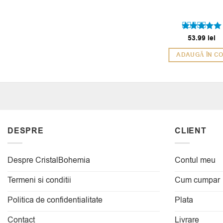
53.99
lei
Evaluat la
5
din 5
ADAUGĂ ÎN C
DESPRE
CLIENT
Despre CristalBohemia
Contul meu
Termeni si conditii
Cum cumpar
Politica de confidentialitate
Plata
Contact
Livrare