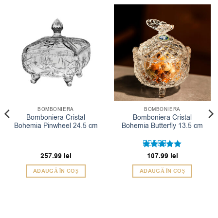
BOMBONIERA
BOMBONIERA
Bomboniera Cristal
Bomboniera Cristal
Bohemia Pinwheel 24.5 cm
Bohemia Butterfly 13.5 cm
257.99
lei
Evaluat la
107.99
lei
5
din 5
ADAUGĂ ÎN COȘ
ADAUGĂ ÎN COȘ