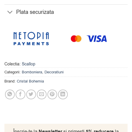
Plata securizata
Colectia:
Scallop
Categorii:
Bomboniera
,
Decoratiuni
Brand:
Cristal Bohemia
Înscrie-te la
Newsletter
si primesti
5% reducere
la