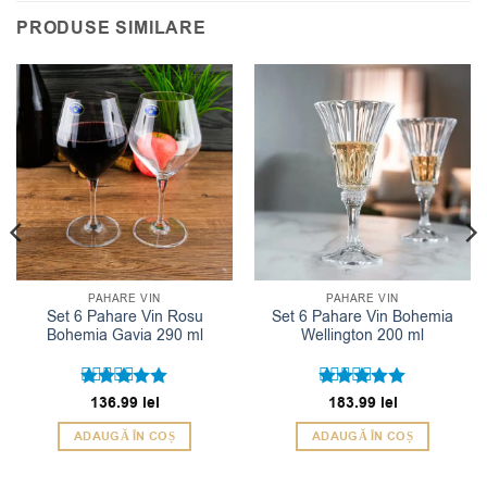
PRODUSE SIMILARE
PAHARE VIN
PAHARE VIN
Set 6 Pahare Vin Rosu
Set 6 Pahare Vin Bohemia
Bohemia Gavia 290 ml
Wellington 200 ml
Evaluat la
136.99
lei
Evaluat la
183.99
lei
5
5
din 5
din 5
ADAUGĂ ÎN COȘ
ADAUGĂ ÎN COȘ