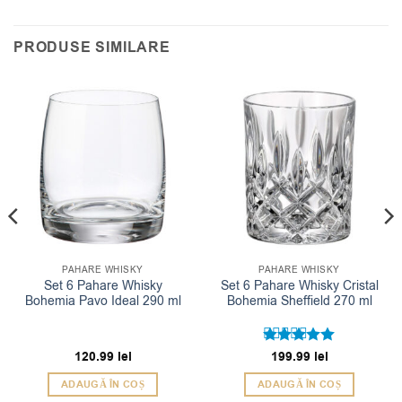
PRODUSE SIMILARE
PAHARE WHISKY
PAHARE WHISKY
Set 6 Pahare Whisky
Set 6 Pahare Whisky Cristal
Bohemia Pavo Ideal 290 ml
Bohemia Sheffield 270 ml
120.99
lei
Evaluat la
199.99
lei
5
din 5
ADAUGĂ ÎN COȘ
ADAUGĂ ÎN COȘ