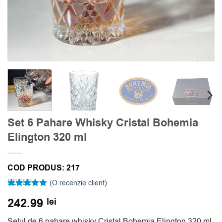
Set 6 Pahare Whisky Cristal Bohemia
Elington 320 ml
COD PRODUS:
217
(O recenzie client)
Evaluat la
242.99
lei
5
din 5 pe
baza unei
singure
Setul de 6 pahare whisky Cristal Bohemia Elington 320 ml