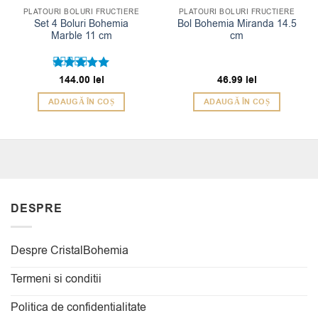
PLATOURI BOLURI FRUCTIERE
PLATOURI BOLURI FRUCTIERE
Set 4 Boluri Bohemia
Bol Bohemia Miranda 14.5
Marble 11 cm
cm
Evaluat la
144.00
lei
46.99
lei
5
din 5
ADAUGĂ ÎN COȘ
ADAUGĂ ÎN COȘ
DESPRE
Despre CristalBohemia
Termeni si conditii
Politica de confidentialitate