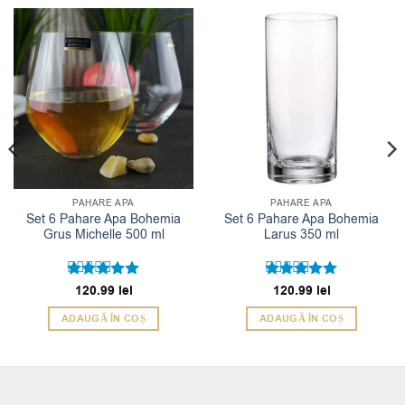
PAHARE APA
PAHARE APA
Set 6 Pahare Apa Bohemia
Set 6 Pahare Apa Bohemia
Grus Michelle 500 ml
Larus 350 ml
Evaluat la
120.99
lei
Evaluat la
120.99
lei
5
5
din 5
din 5
ADAUGĂ ÎN COȘ
ADAUGĂ ÎN COȘ