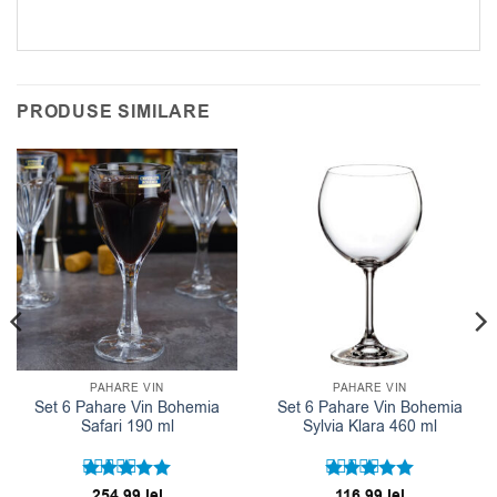
PRODUSE SIMILARE
PAHARE VIN
PAHARE VIN
Set 6 Pahare Vin Bohemia
Set 6 Pahare Vin Bohemia
Safari 190 ml
Sylvia Klara 460 ml
Evaluat la
254.99
lei
Evaluat la
116.99
lei