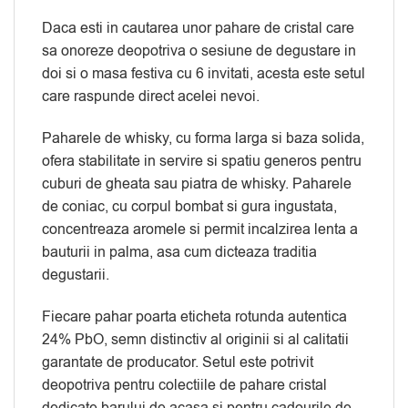
Daca esti in cautarea unor pahare de cristal care
sa onoreze deopotriva o sesiune de degustare in
doi si o masa festiva cu 6 invitati, acesta este setul
care raspunde direct acelei nevoi.
Paharele de whisky, cu forma larga si baza solida,
ofera stabilitate in servire si spatiu generos pentru
cuburi de gheata sau piatra de whisky. Paharele
de coniac, cu corpul bombat si gura ingustata,
concentreaza aromele si permit incalzirea lenta a
bauturii in palma, asa cum dicteaza traditia
degustarii.
Fiecare pahar poarta eticheta rotunda autentica
24% PbO, semn distinctiv al originii si al calitatii
garantate de producator. Setul este potrivit
deopotriva pentru colectiile de pahare cristal
dedicate barului de acasa si pentru cadourile de