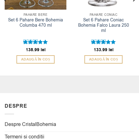
PAHARE BERE
PAHARE CONIAC
Set 6 Pahare Bere Bohemia
Set 6 Pahare Coniac
Columba 470 ml
Bohemia Falco Laura 250
ml
Evaluat la
138.99
lei
Evaluat la
133.99
lei
5
5
din 5
din 5
ADAUGĂ ÎN COȘ
ADAUGĂ ÎN COȘ
DESPRE
Despre CristalBohemia
Termeni si conditii