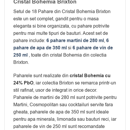
Cristal Bohemia Brixton
Setul de 18 Pahare din Cristal Bohemia Brixton
este un set complet, gandit pentru o masa
eleganta si bine organizata, cu pahare potrivite
pentru mai multe tipuri de bauturi. Acest set de
pahare include:
6 pahare martini de 280 ml
,
6
pahare de apa de 350 ml
si
6 pahare de vin de
250 ml
, toate din cristal Bohemia din colectia
Brixton.
Paharele sunt realizate din
cristal Bohemia cu
24% PbO
, iar colectia Brixton se remarca printr-un
stil rafinat, usor de integrat in orice decor.
Paharele de martini de 280 ml sunt potrivite pentru
Martini, Cosmopolitan sau cocktailuri servite fara
gheata, paharele de apa de 350 ml sunt ideale
pentru apa minerala, limonada sau bauturi reci, iar
paharele de vin de 250 ml sunt recomandate