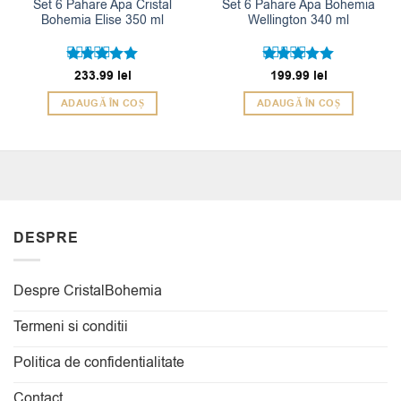
Set 6 Pahare Apa Cristal
Set 6 Pahare Apa Bohemia
Bohemia Elise 350 ml
Wellington 340 ml
Evaluat la
233.99
lei
Evaluat la
199.99
lei
5
5
din 5
din 5
ADAUGĂ ÎN COȘ
ADAUGĂ ÎN COȘ
DESPRE
Despre CristalBohemia
Termeni si conditii
Politica de confidentialitate
Contact