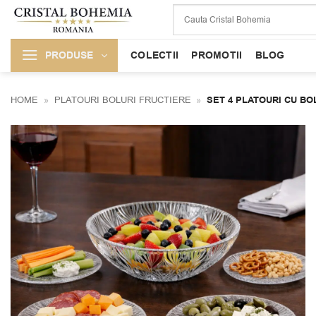
Skip
to
content
PRODUSE
COLECTII
PROMOTII
BLOG
HOME
»
PLATOURI BOLURI FRUCTIERE
»
SET 4 PLATOURI CU BO