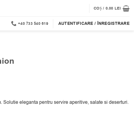
COȘ /
0.00
LEI
AUTENTIFICARE / ÎNREGISTRARE
+40 733 540 619
nion
Solutie eleganta pentru servire aperitive, salate si deserturi.