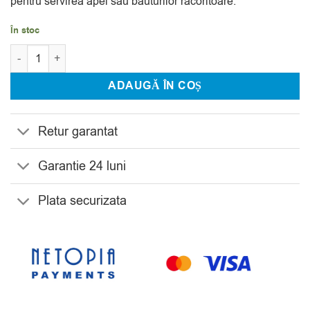
pentru servirea apei sau bauturilor racoritoare.
În stoc
Cantitate Set 6 Pahare Apa Cristal Bohemia Fjord 350 ml
ADAUGĂ ÎN COȘ
Retur garantat
Garantie 24 luni
Plata securizata