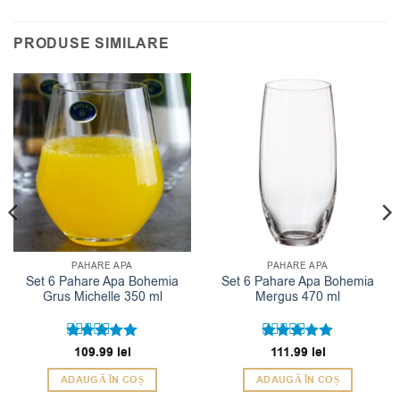
PRODUSE SIMILARE
PAHARE APA
PAHARE APA
Set 6 Pahare Apa Bohemia
Set 6 Pahare Apa Bohemia
Grus Michelle 350 ml
Mergus 470 ml
Evaluat la
109.99
lei
Evaluat la
111.99
lei
5
5
din 5
din 5
ADAUGĂ ÎN COȘ
ADAUGĂ ÎN COȘ