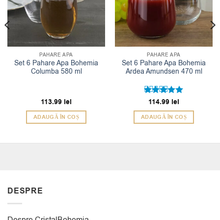
PAHARE APA
PAHARE APA
Set 6 Pahare Apa Bohemia
Set 6 Pahare Apa Bohemia
Columba 580 ml
Ardea Amundsen 470 ml
113.99
lei
Evaluat la
114.99
lei
5
din 5
ADAUGĂ ÎN COȘ
ADAUGĂ ÎN COȘ
DESPRE