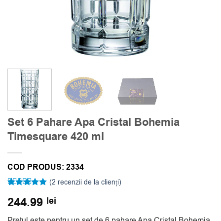
Set 6 Pahare Apa Cristal Bohemia
Timesquare 420 ml
COD PRODUS:
2334
(
2
recenzii de la clienți)
Evaluat la
2
244.99
lei
5
din 5 pe
baza a
evaluări de
Pretul este pentru un set de 6 pahare Apa Cristal Bohemia