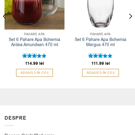
PAHARE APA
PAHARE APA
Set 6 Pahare Apa Bohemia
Set 6 Pahare Apa Bohemia
Ardea Amundsen 470 ml
Mergus 470 ml
Evaluat la
114.99
lei
Evaluat la
111.99
lei
5
5
din 5
din 5
ADAUGĂ ÎN COȘ
ADAUGĂ ÎN COȘ
DESPRE