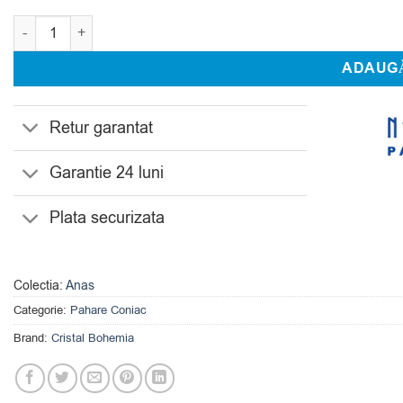
Cantitate Set 6 Pahare Coniac Bohemia Limosa 735 ml
ADAUGĂ
Retur garantat
Garantie 24 luni
Plata securizata
Colectia:
Anas
Categorie:
Pahare Coniac
Brand:
Cristal Bohemia