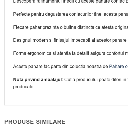
Descopera rafinamentul inedit cu aceste pahare coniac Bo
Perfecte pentru degustarea coniacurilor fine, aceste pahare
Fiecare pahar prezinta o bulina distincta ce atesta origin
Designul modern si finisajul impecabil al acestor pahare
Forma ergonomica si atentia la detalii asigura confortul ma
Aceste pahare fac parte din colectia noastra de
Pahare c
Nota privind ambalajul:
Cutia produsului poate diferi in
producator.
PRODUSE SIMILARE