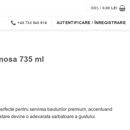
COȘ /
0.00
LEI
AUTENTIFICARE / ÎNREGISTRARE
+40 733 540 619
mosa 735 ml
rfecte pentru servirea bauturilor premium, accentuand
ustare devine o adevarata sarbatoare a gustului.