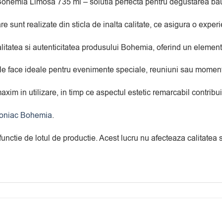
hemia Limosa 735 ml – solutia perfecta pentru degustarea bautu
 sunt realizate din sticla de inalta calitate, ce asigura o experi
alitatea si autenticitatea produsului Bohemia, oferind un element
 le face ideale pentru evenimente speciale, reuniuni sau momen
xim in utilizare, in timp ce aspectul estetic remarcabil contribui
oniac Bohemia
.
 functie de lotul de productie. Acest lucru nu afecteaza calitate