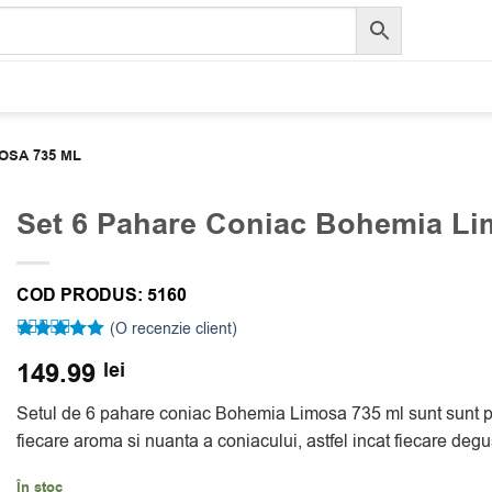
OSA 735 ML
Set 6 Pahare Coniac Bohemia Li
COD PRODUS:
5160
(O recenzie client)
Evaluat la
149.99
lei
5
din 5 pe
baza unei
singure
Setul de 6 pahare coniac Bohemia Limosa 735 ml sunt sunt pe
evaluări
fiecare aroma si nuanta a coniacului, astfel incat fiecare deg
În stoc