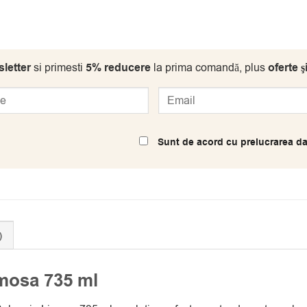
letter
si primesti
5% reducere
la prima comandă, plus
oferte ş
Sunt de acord cu prelucrarea da
)
mosa 735 ml