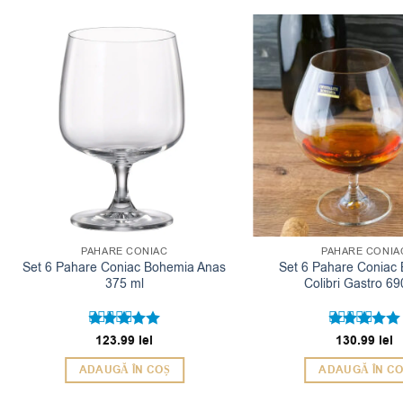
PAHARE CONIAC
PAHARE CONIA
Set 6 Pahare Coniac Bohemia Anas
Set 6 Pahare Coniac
375 ml
Colibri Gastro 69
123.99
lei
130.99
lei
Evaluat la
Evaluat la
5
5
din 5
din 5
ADAUGĂ ÎN COȘ
ADAUGĂ ÎN C