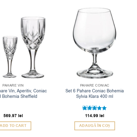
PAHARE VIN
PAHARE CONIAC
are Vin, Aperitiv, Coniac
Set 6 Pahare Coniac Bohemia
al Bohemia Sheffield
Sylvia Klara 400 ml
569.97
lei
114.99
lei
Evaluat la
5
din 5
ADD TO CART
ADAUGĂ ÎN COȘ