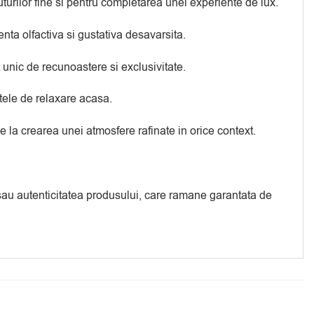
rilor fine si pentru completarea unei experiente de lux.
enta olfactiva si gustativa desavarsita.
 unic de recunoastere si exclusivitate.
tele de relaxare acasa.
e la crearea unei atmosfere rafinate in orice context.
a sau autenticitatea produsului, care ramane garantata de