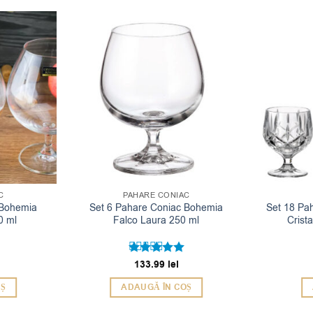
C
PAHARE CONIAC
 Bohemia
Set 6 Pahare Coniac Bohemia
Set 18 Pah
0 ml
Falco Laura 250 ml
Crist
133.99
lei
Evaluat la
5
din 5
OȘ
ADAUGĂ ÎN COȘ