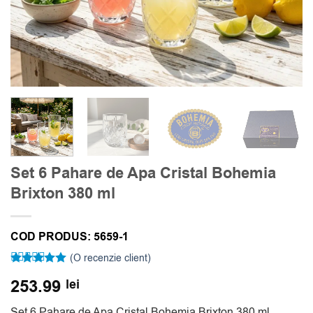
Set 6 Pahare de Apa Cristal Bohemia
Brixton 380 ml
COD PRODUS:
5659-1
(O recenzie client)
Evaluat la
253.99
lei
5
din 5 pe
baza unei
singure
Set 6 Pahare de Apa Cristal Bohemia Brixton 380 ml,