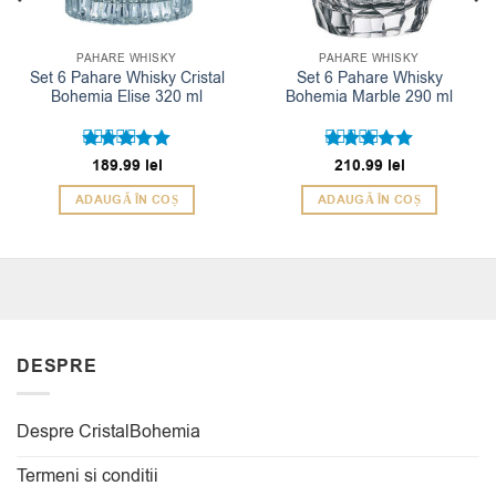
PAHARE WHISKY
PAHARE WHISKY
Set 6 Pahare Whisky Cristal
Set 6 Pahare Whisky
Bohemia Elise 320 ml
Bohemia Marble 290 ml
Evaluat la
189.99
lei
Evaluat la
210.99
lei
5
5
din 5
din 5
ADAUGĂ ÎN COȘ
ADAUGĂ ÎN COȘ
DESPRE
Despre CristalBohemia
Termeni si conditii