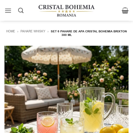
Skip
to
content
HOME
»
PAHARE WHISKY
»
SET 6 PAHARE DE APA CRISTAL BOHEMIA BRIXTON
380 ML