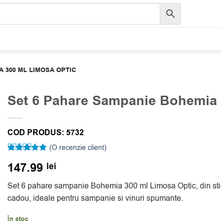
A 300 ML LIMOSA OPTIC
Set 6 Pahare Sampanie Bohemia 
COD PRODUS:
5732
(O recenzie client)
Evaluat la
147.99
lei
5
din 5 pe
baza unei
singure
Set 6 pahare sampanie Bohemia 300 ml Limosa Optic, din sticla
evaluări
cadou, ideale pentru sampanie si vinuri spumante.
În stoc