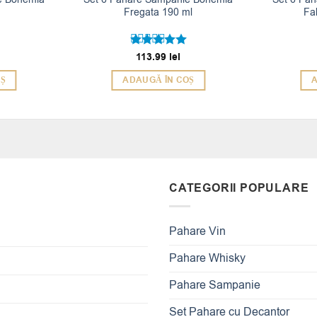
Fregata 190 ml
Fa
113.99
lei
Evaluat la
5
din 5
OȘ
ADAUGĂ ÎN COȘ
A
CATEGORII POPULARE
Pahare Vin
Pahare Whisky
Pahare Sampanie
Set Pahare cu Decantor