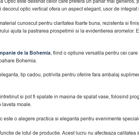
ptic este destinat celor care prefera un pahar mai generos, pot
si decorul optic vertical ofera un aspect elegant, usor de integra
material cunoscut pentru claritatea foarte buna, rezistenta si fin
arului ajuta la pastrarea prospetimii si la evidentierea aromelor. 
mpanie de la Bohemia
, fiind o optiune versatila pentru cei ca
e pahare Bohemia.
e eleganta, tip cadou, potrivita pentru oferire fara ambalaj supli
etinut si pot fi spalate in masina de spalat vase, folosind progr
o laveta moale.
ste o alegere practica si eleganta pentru evenimente speciale
 functie de lotul de productie. Acest lucru nu afecteaza calitate