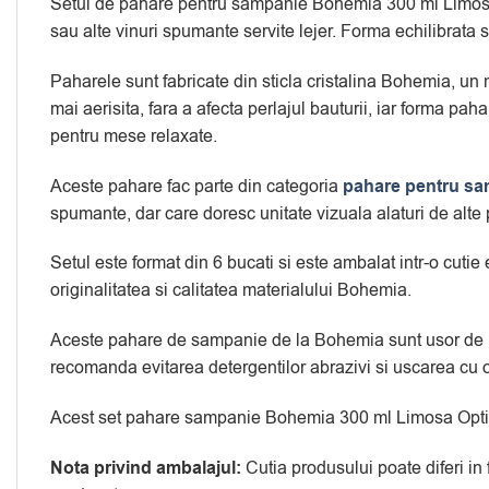
Setul de pahare pentru sampanie Bohemia 300 ml Limosa O
sau alte vinuri spumante servite lejer. Forma echilibrata 
Paharele sunt fabricate din sticla cristalina Bohemia, un 
mai aerisita, fara a afecta perlajul bauturii, iar forma pah
pentru mese relaxate.
Aceste pahare fac parte din categoria
pahare pentru sa
spumante, dar care doresc unitate vizuala alaturi de alt
Setul este format din 6 bucati si este ambalat intr-o cuti
originalitatea si calitatea materialului Bohemia.
Aceste pahare de sampanie de la Bohemia sunt usor de intr
recomanda evitarea detergentilor abrazivi si uscarea cu 
Acest set pahare sampanie Bohemia 300 ml Limosa Optic e
Nota privind ambalajul:
Cutia produsului poate diferi in