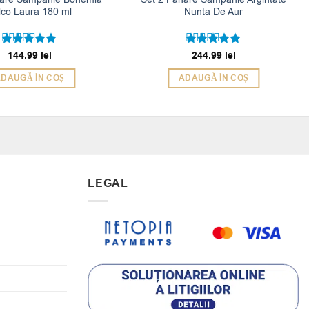
lco Laura 180 ml
Nunta De Aur
144.99
lei
244.99
lei
Evaluat la
Evaluat la
5
5
din 5
din 5
DAUGĂ ÎN COȘ
ADAUGĂ ÎN COȘ
LEGAL