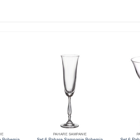
IE
PAHARE SAMPANIE
P
e Bohemia
Set 6 Pahare Sampanie Bohemia
Set 6 Pa