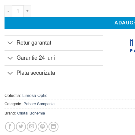
Cantitate Set 6 Pahare Sampanie Bohemia 300 ml Limosa Optic
ADAUGĂ
Retur garantat
Garantie 24 luni
Plata securizata
Colectia:
Limosa Optic
Categorie:
Pahare Sampanie
Brand:
Cristal Bohemia