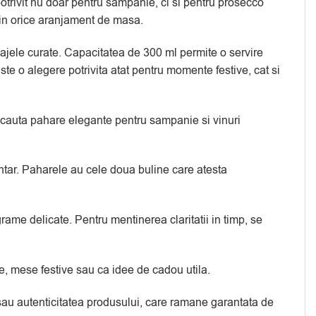
rivit nu doar pentru sampanie, ci si pentru prosecco
t in orice aranjament de masa.
isajele curate. Capacitatea de 300 ml permite o servire
Este o alegere potrivita atat pentru momente festive, cat si
re cauta pahare elegante pentru sampanie si vinuri
mentar. Paharele au cele doua buline care atesta
ame delicate. Pentru mentinerea claritatii in timp, se
, mese festive sau ca idee de cadou utila.
a sau autenticitatea produsului, care ramane garantata de