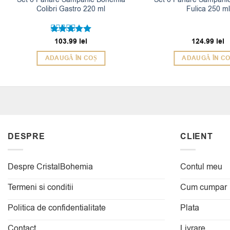
Colibri Gastro 220 ml
Fulica 250 ml
103.99
lei
124.99
lei
Evaluat la
5
din 5
ADAUGĂ ÎN COȘ
ADAUGĂ ÎN C
DESPRE
CLIENT
Despre CristalBohemia
Contul meu
Termeni si conditii
Cum cumpar
Politica de confidentialitate
Plata
Contact
Livrare