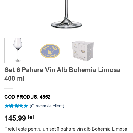
Set 6 Pahare Vin Alb Bohemia Limosa
400 ml
COD PRODUS:
4852
(O recenzie client)
Evaluat la
145.99
lei
5
din 5 pe
baza unei
singure
Pretul este pentru un set 6 pahare vin alb Bohemia Limosa
evaluări