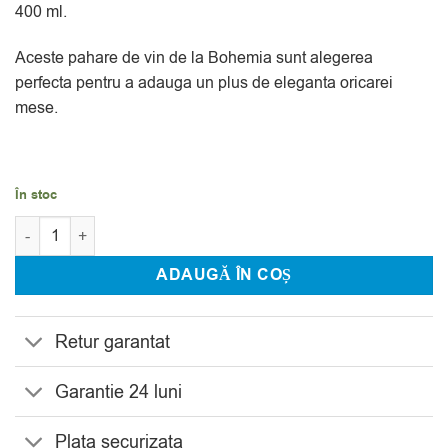
400 ml.
Aceste pahare de vin de la Bohemia sunt alegerea
perfecta pentru a adauga un plus de eleganta oricarei
mese.
În stoc
Cantitate Set 6 Pahare Vin Alb Bohemia Limosa 400 ml
ADAUGĂ ÎN COȘ
Retur garantat
Garantie 24 luni
Plata securizata