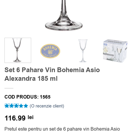
Set 6 Pahare Vin Bohemia Asio
Alexandra 185 ml
COD PRODUS:
1565
(O recenzie client)
Evaluat la
116.99
lei
5
din 5 pe
baza unei
singure
Pretul este pentru un set de 6 pahare vin Bohemia Asio
evaluări