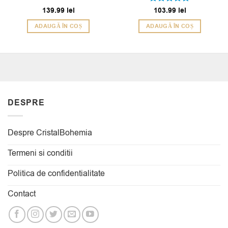
139.99
lei
Evaluat la
103.99
lei
5
din 5
ADAUGĂ ÎN COȘ
ADAUGĂ ÎN COȘ
DESPRE
Despre CristalBohemia
Termeni si conditii
Politica de confidentialitate
Contact