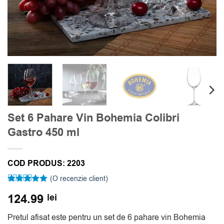
Set 6 Pahare Vin Bohemia Colibri
Gastro 450 ml
COD PRODUS:
2203
(O recenzie client)
Evaluat la
124.99
lei
5
din 5 pe
baza unei
singure
Pretul afisat este pentru un set de 6 pahare vin Bohemia
evaluări