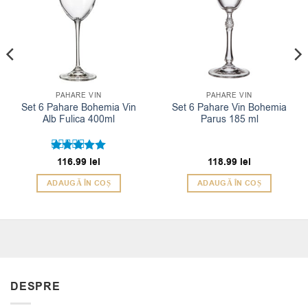
PAHARE VIN
PAHARE VIN
Set 6 Pahare Bohemia Vin
Set 6 Pahare Vin Bohemia
Alb Fulica 400ml
Parus 185 ml
Evaluat la
116.99
lei
118.99
lei
5
din 5
ADAUGĂ ÎN COȘ
ADAUGĂ ÎN COȘ
DESPRE