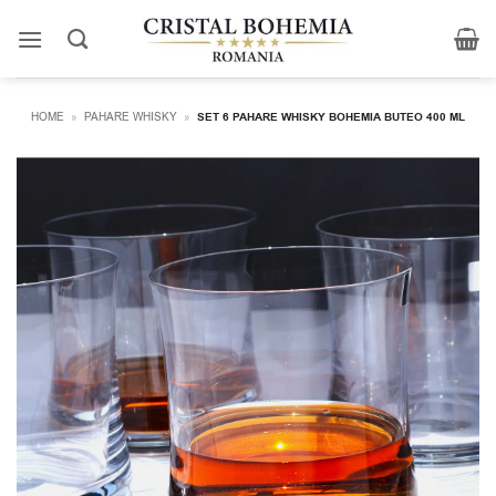
Skip
to
content
HOME
»
PAHARE WHISKY
»
SET 6 PAHARE WHISKY BOHEMIA BUTEO 400 ML