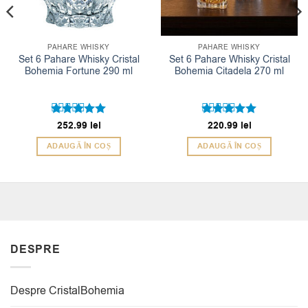
PAHARE WHISKY
PAHARE WHISKY
Set 6 Pahare Whisky Cristal
Set 6 Pahare Whisky Cristal
Bohemia Fortune 290 ml
Bohemia Citadela 270 ml
Evaluat la
252.99
lei
Evaluat la
220.99
lei
5
5
din 5
din 5
ADAUGĂ ÎN COȘ
ADAUGĂ ÎN COȘ
DESPRE
Despre CristalBohemia