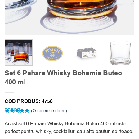
Set 6 Pahare Whisky Bohemia Buteo
400 ml
COD PRODUS:
4758
(O recenzie client)
Evaluat la
5
Acest set 6 Pahare Whisky Bohemia Buteo 400 ml este
din 5 pe
baza unei
perfect pentru whisky, cocktailuri sau alte bauturi spirtoase.
singure
evaluări