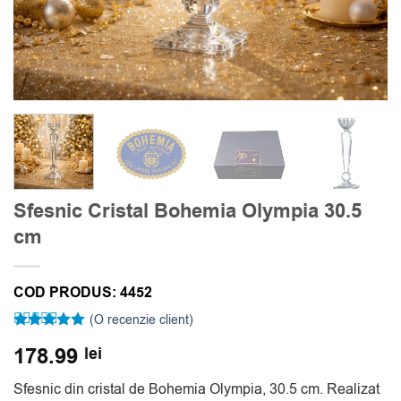
Sfesnic Cristal Bohemia Olympia 30.5
cm
COD PRODUS:
4452
(O recenzie client)
Evaluat la
178.99
lei
5
din 5 pe
baza unei
singure
Sfesnic din cristal de Bohemia Olympia, 30.5 cm. Realizat
evaluări