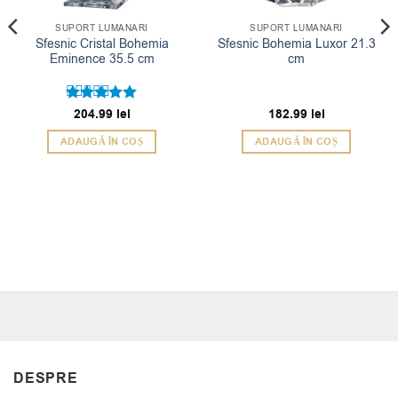
SUPORT LUMANARI
SUPORT LUMANARI
Sfesnic Cristal Bohemia
Sfesnic Bohemia Luxor 21.3
Eminence 35.5 cm
cm
Evaluat la
204.99
lei
182.99
lei
5
din 5
ADAUGĂ ÎN COȘ
ADAUGĂ ÎN COȘ
DESPRE