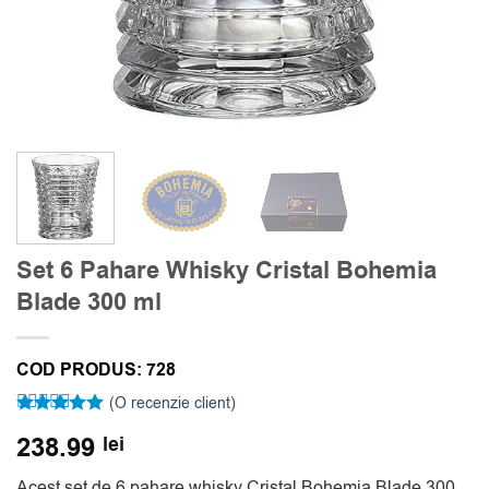
Set 6 Pahare Whisky Cristal Bohemia
Blade 300 ml
COD PRODUS:
728
(O recenzie client)
Evaluat la
238.99
lei
5
din 5 pe
baza unei
singure
Acest set de 6 pahare whisky Cristal Bohemia Blade 300