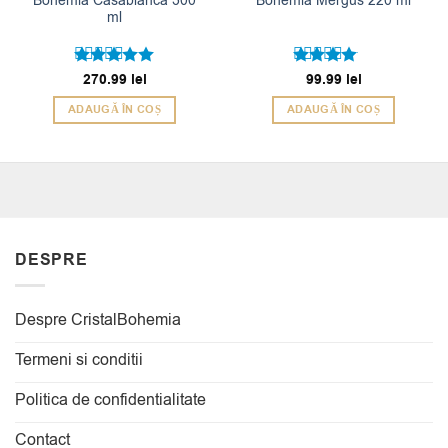
Bohemia Casablanca 300
Bohemia Mergus 220 ml
ml
Evaluat la
270.99
lei
Evaluat
99.99
lei
5
4
din 5
la
din
ADAUGĂ ÎN COȘ
ADAUGĂ ÎN COȘ
5
DESPRE
Despre CristalBohemia
Termeni si conditii
Politica de confidentialitate
Contact