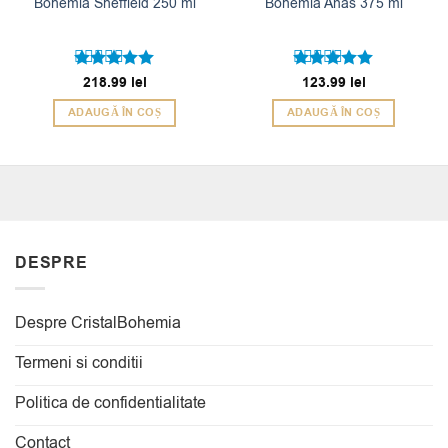
Bohemia Sheffield 250 ml
Bohemia Anas 375 ml
Evaluat la
218.99
lei
Evaluat la
123.99
lei
5
5
din 5
din 5
ADAUGĂ ÎN COȘ
ADAUGĂ ÎN COȘ
DESPRE
Despre CristalBohemia
Termeni si conditii
Politica de confidentialitate
Contact