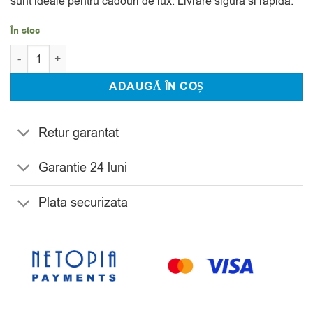
sunt ideale pentru cadouri de lux. Livrare sigura si rapida.
În stoc
Cantitate Set 6 Pahare Coniac Bohemia Cettia 365 ml
ADAUGĂ ÎN COȘ
Retur garantat
Garantie 24 luni
Plata securizata