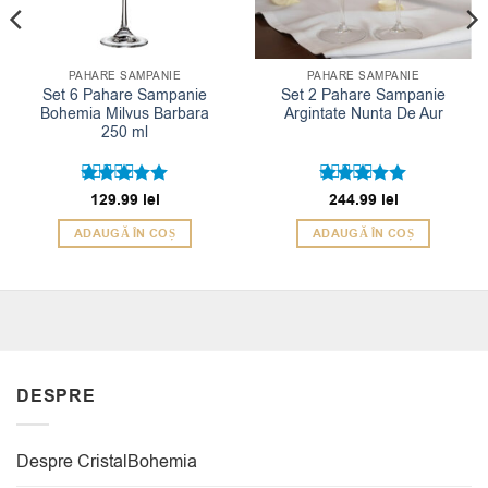
PAHARE SAMPANIE
PAHARE SAMPANIE
Set 6 Pahare Sampanie
Set 2 Pahare Sampanie
Bohemia Milvus Barbara
Argintate Nunta De Aur
250 ml
Evaluat la
129.99
lei
Evaluat la
244.99
lei
5
5
din 5
din 5
ADAUGĂ ÎN COȘ
ADAUGĂ ÎN COȘ
DESPRE
Despre CristalBohemia