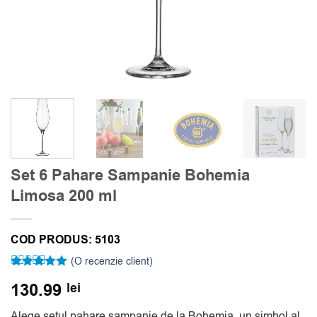
Set 6 Pahare Sampanie Bohemia
Limosa 200 ml
COD PRODUS:
5103
(O recenzie client)
Evaluat la
130.99
lei
5
din 5 pe
baza unei
singure
Alege setul pahare sampanie de la Bohemia, un simbol al