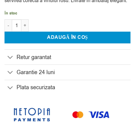
servirea corecta a vinului rosu. Livrate in ambalaj elegant.
În stoc
Cantitate Set 6 Pahare Vin Rosu Bohemia Sitta 490 ml
ADAUGĂ ÎN COȘ
Retur garantat
Garantie 24 luni
Plata securizata