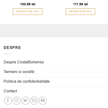
Evaluat la
100.99
lei
111.99
lei
5
din 5
ADAUGĂ ÎN COȘ
ADAUGĂ ÎN COȘ
DESPRE
Despre CristalBohemia
Termeni si conditii
Politica de confidentialitate
Contact